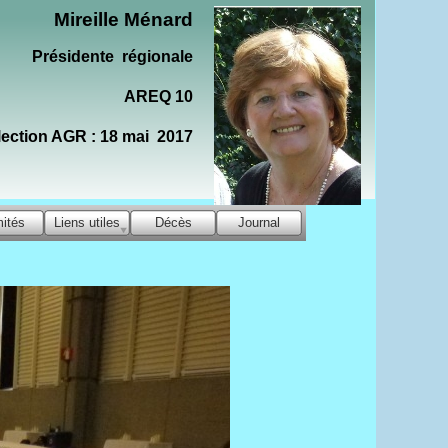
Mireille Ménard
Présidente régionale
AREQ 10
lection AGR : 18 mai 2017
ités
Liens utiles
Décès
Journal