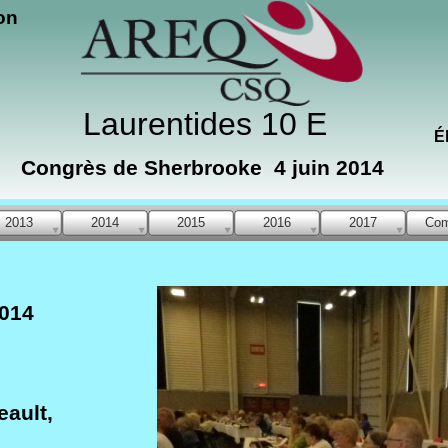
on
Laurentides 10 E
É
Congrès de Sherbrooke 4 juin 2014
2013
2014
2015
2016
2017
Com
2014
eault,